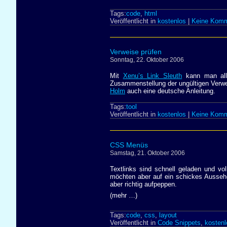
Tags:
code
,
html
Veröffentlicht in
kostenlos
|
Keine Komm
Verweise prüfen
Sonntag, 22. Oktober 2006
Mit
Xenu’s Link Sleuth
kann man alle
Zusammenstellung der ungültigen Verweis
Holm
auch eine deutsche Anleitung.
Tags:
tool
Veröffentlicht in
kostenlos
|
Keine Komm
CSS Menüs
Samstag, 21. Oktober 2006
Textlinks sind schnell geladen und v
möchten aber auf ein schickes Aussehen
aber richtig aufpeppen.
(mehr …)
Tags:
code
,
css
,
layout
Veröffentlicht in
Code Snippets
,
kostenl