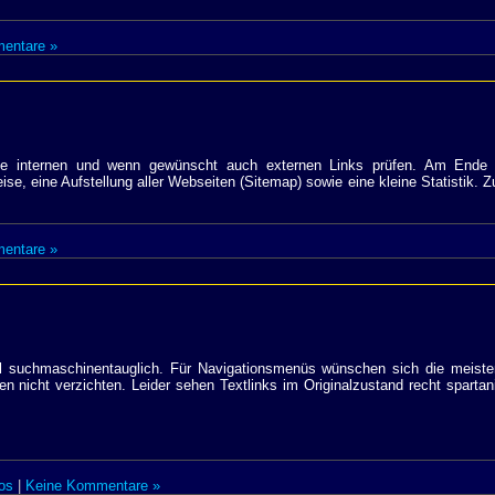
entare »
 internen und wenn gewünscht auch externen Links prüfen. Am Ende d
e, eine Aufstellung aller Webseiten (Sitemap) sowie eine kleine Statistik. 
entare »
oll suchmaschinentauglich. Für Navigationsmenüs wünschen sich die meiste
 nicht verzichten. Leider sehen Textlinks im Originalzustand recht sparta
os
|
Keine Kommentare »