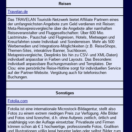
Reisen
Travelan.de
Das TRAVELAN Touristik-Netzwerk bietet Affiliate Partnern eines
der umfangreichsten Angebote zum Geld verdienen mit Reisen:
Meta-Reisepreisvergleiche über die Angebote aller namhaften
Reiseveranstalter und Fluggesellschaften: Über 600 Mio.
Lastminute-, Pauschal- und Flugreisen, Hotels, Mietwagen und
Kreuzfahrten sowie Individual- und Sonderreisen. Mehr als 500
Werbemedien und Integrations-Möglichkeiten (z.B. ReiseShops,
Themen-Sites, interaktive Banner, Suchboxen,
Metapreisvergleiche, Deeplinks bis hin zu CSV- und XML-Daten)
individuell anpassbar in Farben und Layouts. Das Besondere:
Individuell anpassbare Buchungsmasken und Templates. Der
Clou: eine persönliche Reise-Hotline sorgt für individuellen Service
auf der Partner-Website. Vergütung auch für telefonischen
Buchungen.
Sonstiges
Fotolia.com
Fotolia ist eine internationale Microstock-Bildagentur, stellt also
Fotos zu einem extrem niedrigen Preis zur Verfügung. Alle Bilder
und Fotos sind lizenzfrei, d.h. ohne Aufpreis zeitlich, örtlich und
unabhängig von der Auflage einsetzbar. Privatleute und Firmen
können schon ab € 1 hochwertige, professionelle Fotos, Grafiken
und Illustrationen völlig legal herunter laden oder selbst Bilder zum