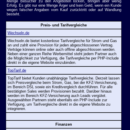
Menge Besucher zu den Angeboten locken, bringen aber wenig
Erfolg. Es gibt nur eine Menge Ärger und kein Geld, wenn ein Kunde
wegen falscher Angaben vom Kauf zurücktritt oder auf Wandlung
besteht.
Preis- und Tarifvergleiche
Wechseln.de
Wechseln.de bietet kostenlose Tarifvergleiche für Strom und Gas
an und zahlt eine Provision für jeden abgeschlossenen Vertrag.
Verträge können online oder auch offline abgeschlossen werden.
Neben einer ganzen Reihe Werbemittel steht jedem Partner auch
die Möglichkeit zur Verfügung, die Tarifvergleiche per PHP-Include
direkt in die eigene Website einzubinden.
TopTarif.de
TopTarif bietet Kunden unabhängige Tarifvergleiche. Derzeit lassen
sich Preisvergleiche beim Strom, Gas, bei der KFZ-Versicherung,
im Bereich DSL sowie ein Kreditvergleich durchführen. Für alle
bestätigten Sales werden Provisionen bezahlt. Darüber hinaus
werden im Bereich KFZ-Versicherung auch Leads vergütet.
Ausgewählten Partnern steht ebenfalls ein PHP-Include zur
Verfügung, um Tarifvergleiche direkt in die eigene Website zu
integrieren.
Finanzen