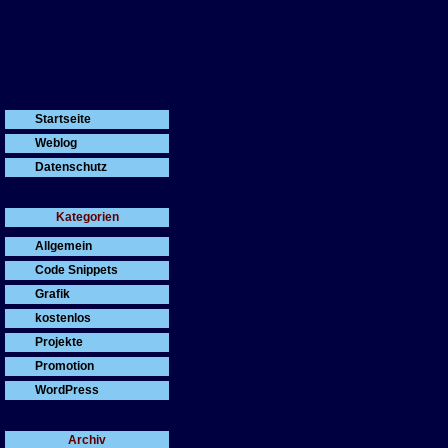
Werbung
Startseite
Weblog
Datenschutz
Kategorien
Allgemein
Code Snippets
Grafik
kostenlos
Projekte
Promotion
WordPress
Archiv