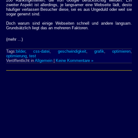
200 Rankingkriterien, die von Google berücksichtig werden. Ein
zweiter Aspekt ist allerdings, je langsamer eine Webseite lädt, desto
häufiger verlassen Besucher diese, sei es aus Ungeduld oder weil sie
sogar genervt sind.
Doch warum sind einige Webseiten schnell und andere langsam.
Grundsätzlich liegt das an mehreren Faktoren.
(mehr …)
Tags:
bilder
,
css-datei
,
geschwindigkeit
,
grafik
,
optimieren
,
optimierung
,
test
Veröffentlicht in
Allgemein
|
Keine Kommentare »