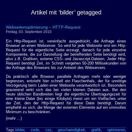
Artikel mit ‘bilder’ getagged
Webseitenoptimierung – HTTP-Request
Freitag, 03. September 2010
Ein Http-Request ist, vereinfacht ausgedrückt, die Anfrage eines
Browser an einen Webserver. So wird für jede Webseite erst ein Http-
Request für die eigentliche Seite erzeugt, danach für jede einzelne
Komponente, die zur Darstellung der betreffenden Seite benötigt wird,
also z.B. Grafiken, externe CSS- und Javascript-Dateien. Jeder Http-
Request benötigt Zeit, im Schnitt vergehen 50-200 Millisekunden von
der Anfrage des Browsers bis zur Antwort des Webservers.
Da praktisch alle Browser parallele Anfragen mehr oder weniger
begrenzen, entsteht hier schnell ein Flaschenhals, der für unnötige
Verzögerung beim Laden einer Webseite verantwortlich ist. Besonders
gravierend wirkt sich das bei vielen kleinen Dateien aus. Bei den
heute üblichen Bandbreiten liegt die eigentliche Übertragungszeit für
eine kleine Datei (bis einige Kilobyte) meist um ein Vielfaches unter
der Zeit, den der Http-Request für diese Datei benötigt. Darum
empfiehlt es sich, die Menge der externen Elemente auf ein sinnvolles
Minimum zu beschränken.
(mehr …)
Tags:
bilder
,
code
,
css
,
geschwindigkeit
,
grafik
,
optimieren
,