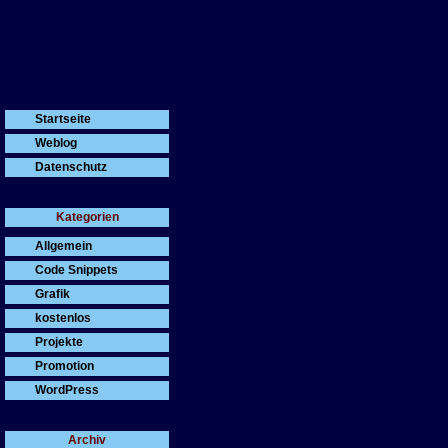
Werbung
Startseite
Weblog
Datenschutz
Kategorien
Allgemein
Code Snippets
Grafik
kostenlos
Projekte
Promotion
WordPress
Archiv